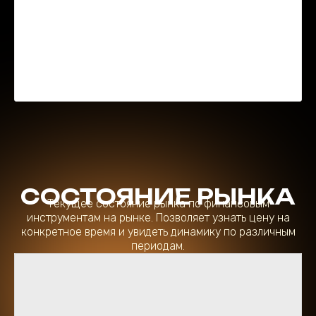
СОСТОЯНИЕ РЫНКА
Текущее состояние рынка по финансовым
инструментам на рынке. Позволяет узнать цену на
конкретное время и увидеть динамику по различным
периодам.